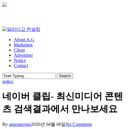
Skip
to
main
content
Menu
About A.G
Marketing
Client
Advertiser
Notice
Contact
Search
Close
notice
Search
네이버 클립- 최신미디어 콘텐
츠 검색결과에서 만나보세요
By
announcego
2026년 04월 06일
No Comments