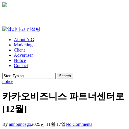
Skip
to
main
content
Menu
About A.G
Marketing
Client
Advertiser
Notice
Contact
Search
Close
notice
Search
카카오비즈니스 파트너센터로
[12월]
By
announcego
2025년 11월 17일
No Comments