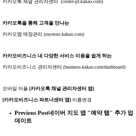
카카오톡 채널 관리자센터 (center-pf.kakao.com)
카카오톡을 통해 고객을 만나는
카카오맵 매장관리 (mystore.kakao.com)
카카오비즈니스 내 다양한 서비스 이용을 쉽게 하는
카카오비즈니스 관리자센터 (business.kakao.com/dashboard)
모바일 어플
[카카오톡 채널 관리자센터 앱]
[카카오비즈니스 파트너센터 앱]
이름변경
Previous Post
네이버 지도 앱 "예약 탭" 추가 업
데이트