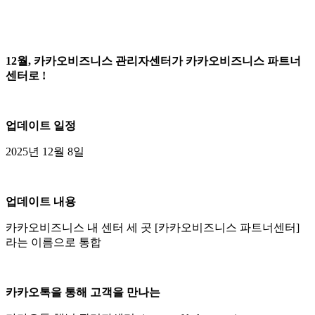
12월, 카카오비즈니스 관리자센터가 카카오비즈니스 파트너
센터로 !
업데이트 일정
2025년 12월 8일
업데이트 내용
카카오비즈니스 내 센터 세 곳 [카카오비즈니스 파트너센터]
라는 이름으로 통합
카카오톡을 통해 고객을 만나는