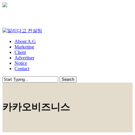
Skip
to
main
content
Menu
About A.G
Marketing
Client
Advertiser
Notice
Contact
Search
Close
Search
카카오비즈니스