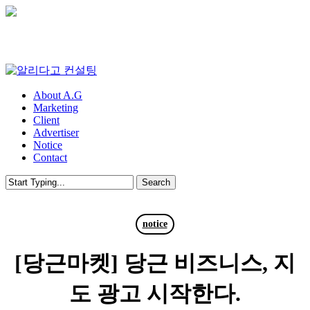
Skip
to
main
content
Menu
About A.G
Marketing
Client
Advertiser
Notice
Contact
Search
Close
Search
notice
[당근마켓] 당근 비즈니스, 지
도 광고 시작한다.